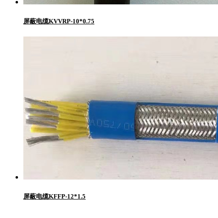
屏蔽电缆KVVRP-10*0.75
屏蔽电缆​KFFP-12*1.5