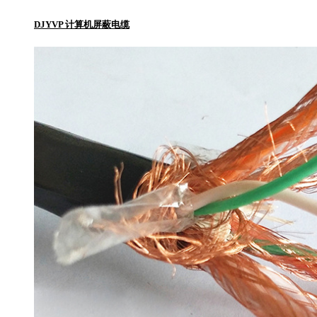
DJYVP 计算机屏蔽电缆