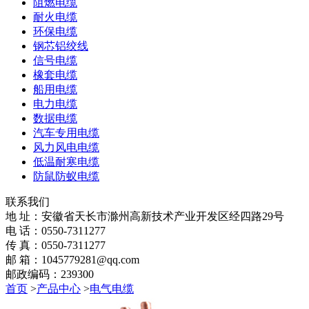
阻燃电缆
耐火电缆
环保电缆
钢芯铝绞线
信号电缆
橡套电缆
船用电缆
电力电缆
数据电缆
汽车专用电缆
风力风电电缆
低温耐寒电缆
防鼠防蚁电缆
联系我们
地 址：安徽省天长市滁州高新技术产业开发区经四路29号
电 话：0550-7311277
传 真：0550-7311277
邮 箱：1045779281@qq.com
邮政编码：239300
首页
>
产品中心
>
电气电缆